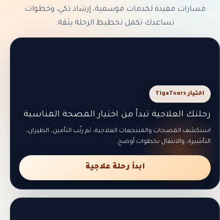
مسارات مفيدة لخدمات موسمية، إرشاد ذكي، وخطوات
تساعدك تكمل تخطيط الرحلة بثقة.
اختيار TigaTours
رحلتك العلاجية تبدأ من اختيار المصحة المناسبة
استكشف المصحات والمنتجعات العلاجية، ثم رتّب التأمين، الطيران،
التأشيرة، والانتقال بخطوات أوضح.
ابدأ رحلة علاجية