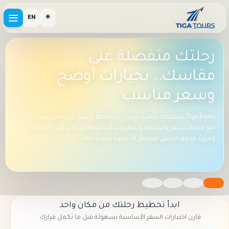
EN
☀
السعودية بين يديك.. قارن،
احجز، وسافر بضغطة زر
لا تضيع وقتك في البحث بين المواقع؛ نوفر لك كل مواعيد وأسعار
القطارات، الباصات، والطيران في مكان واحد
ابدأ تخطيط رحلتك من مكان واحد
قارن اختيارات السفر الأساسية بسهولة قبل ما تكمل قرارك.