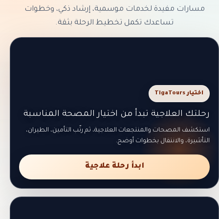
مسارات مفيدة لخدمات موسمية، إرشاد ذكي، وخطوات
تساعدك تكمل تخطيط الرحلة بثقة.
اختيار TigaTours
رحلتك العلاجية تبدأ من اختيار المصحة المناسبة
استكشف المصحات والمنتجعات العلاجية، ثم رتّب التأمين، الطيران،
التأشيرة، والانتقال بخطوات أوضح.
ابدأ رحلة علاجية