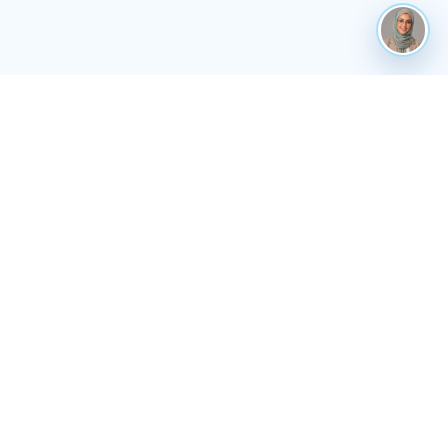
واجهة خدمات نظيفة داخل TigaTours تمهّد لكل
خدمة قبل أي تكامل أعمق لاحقًا.